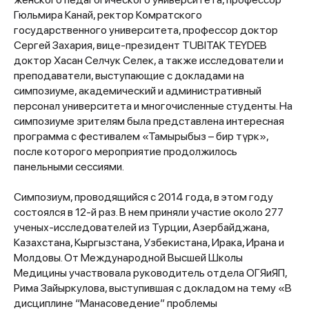
Гюльмира Канай, ректор Комратского
государственного университета, профессор доктор
Сергей Захария, вице-президент TUBITAK TEYDEB
доктор Хасан Селчук Селек, а также исследователи и
преподаватели, выступающие с докладами на
симпозиуме, академический и административный
персонал университета и многочисленные студенты. На
симпозиуме зрителям была представлена интересная
программа с фестивалем «Тамырыбыз – бир түрк»,
после которого мероприятие продолжилось
панельными сессиями.
Симпозиум, проводящийся с 2014 года, в этом году
состоялся в 12-й раз. В нем приняли участие около 277
ученых-исследователей из Турции, Азербайджана,
Казахстана, Кыргызстана, Узбекистана, Ирака, Ирана и
Молдовы. От Международной Высшей Школы
Медицины участвовала руководитель отдела ОГЯиЯП,
Рима Зайыркулова, выступившая с докладом на тему «В
дисциплине “Манасоведение” проблемы