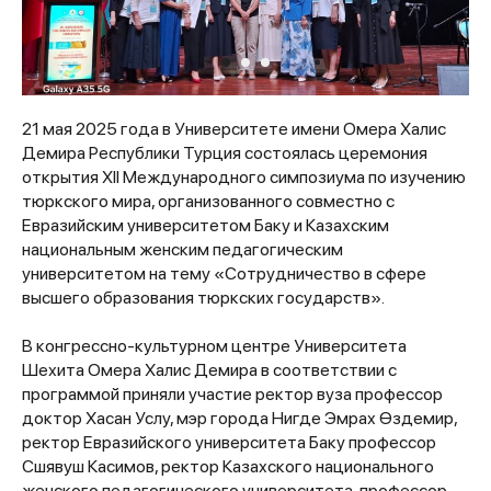
21 мая 2025 года в Университете имени Омера Халис
Демира Республики Турция состоялась церемония
открытия XII Международного симпозиума по изучению
тюркского мира, организованного совместно с
Евразийским университетом Баку и Казахским
национальным женским педагогическим
университетом на тему «Сотрудничество в сфере
высшего образования тюркских государств».
В конгрессно-культурном центре Университета
Шехита Омера Халис Демира в соответствии с
программой приняли участие ректор вуза профессор
доктор Хасан Услу, мэр города Нигде Эмрах Өздемир,
ректор Евразийского университета Баку профессор
Сшявуш Касимов, ректор Казахского национального
женского педагогического университета, профессор