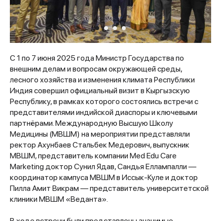
С 1 по 7 июня 2025 года Министр Государства по
внешним делам и вопросам окружающей среды,
лесного хозяйства и изменения климата Республики
Индия совершил официальный визит в Кыргызскую
Республику, в рамках которого состоялись встречи с
представителями индийской диаспоры и ключевыми
партнёрами. Международную Высшую Школу
Медицины (МВШМ) на мероприятии представляли
ректор Ахунбаев Стальбек Медерович,
выпускник
МВШМ, представитель компании Med Edu Care
Marketing доктор Сунил Ядав, Сандья Еллампалли —
координатор кампуса МВШМ в Иссык-Куле и доктор
Пилла Амит Викрам — представитель университетской
клиники МВШМ «Веданта».
В ходе встречи были представлены значимые