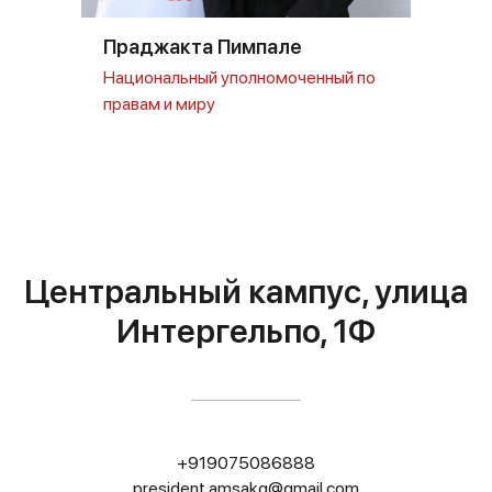
Праджакта Пимпале
Национальный уполномоченный по
правам и миру
Центральный кампус, улица
Интергельпо, 1Ф
+919075086888
president.amsakg@gmail.com