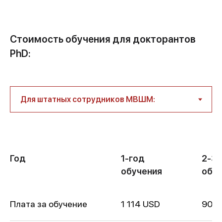
Cтоимость обучения для докторантов
PhD:
Год
1-год
2-3 
обучения
обу
Плата за обучение
1 114 USD
900