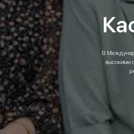
Ка
В Междунар
высокими 
р