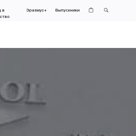
 в
Эразмус+
Выпускники
ство