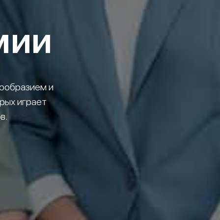
мии
ообразием и
рых играет
в.