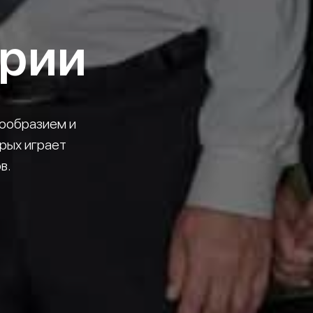
трии
ообразием и
рых играет
в.