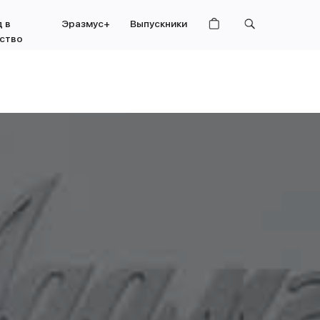
 в
Эразмус+
Выпускники
ство