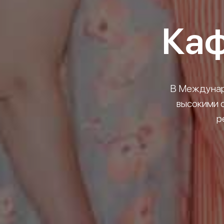
Каф
В Междунар
высокими 
р